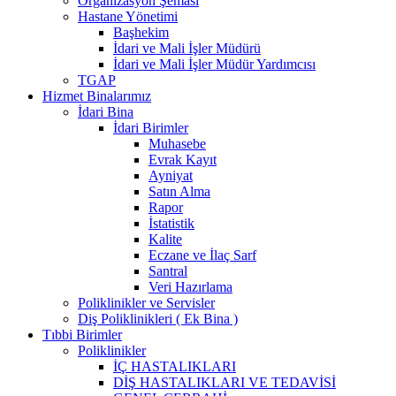
Organizasyon Şeması
Hastane Yönetimi
Başhekim
İdari ve Mali İşler Müdürü
İdari ve Mali İşler Müdür Yardımcısı
TGAP
Hizmet Binalarımız
İdari Bina
İdari Birimler
Muhasebe
Evrak Kayıt
Ayniyat
Satın Alma
Rapor
İstatistik
Kalite
Eczane ve İlaç Sarf
Santral
Veri Hazırlama
Poliklinikler ve Servisler
Diş Poliklinikleri ( Ek Bina )
Tıbbi Birimler
Poliklinikler
İÇ HASTALIKLARI
DİŞ HASTALIKLARI VE TEDAVİSİ