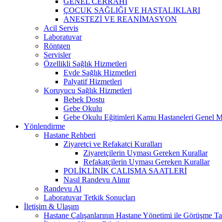
GENEL CERRAHİ
ÇOCUK SAĞLIĞI VE HASTALIKLARI
ANESTEZİ VE REANİMASYON
Acil Servis
Laboratuvar
Röntgen
Servisler
Özellikli Sağlık Hizmetleri
Evde Sağlık Hizmetleri
Palyatif Hizmetleri
Koruyucu Sağlık Hizmetleri
Bebek Dostu
Gebe Okulu
Gebe Okulu Eğitimleri Kamu Hastaneleri Genel 
Yönlendirme
Hastane Rehberi
Ziyaretçi ve Refakatçi Kuralları
Ziyaretçilerin Uyması Gereken Kurallar
Refakatçilerin Uyması Gereken Kurallar
POLİKLİNİK ÇALIŞMA SAATLERİ
Nasıl Randevu Alınır
Randevu Al
Laboratuvar Tetkik Sonuçları
İletişim & Ulaşım
Hastane Çalışanlarının Hastane Yönetimi ile Görüşme Tal