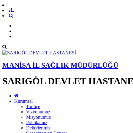
MANİSA İL SAĞLIK MÜDÜRLÜĞÜ
SARIGÖL DEVLET HASTANE
Kurumsal
Tarihçe
Vizyonumuz
Misyonumuz
Politikamız
Değerlerimiz