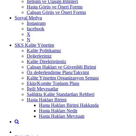
İletişim ve Ulaşım Bilgileri
Hasta Görüş ve Öneri Formu
Çalışan Görüş ve Öneri Formu
Sosyal Medya
İnstagram
facebook
X
N
SKS Kalite Yönetim
Kalite Politikamız
Değerlerimiz
Kalite Direktörümüz
Çalışan Hakları ve Güvenliği Birimi
Öz değerlendirme Planı/Takvimi
Kalite Yönetim Organizasyon Şeması
Ekip/Komite Toplantı Planı
İlgili Mevzuatlar
Sağlıkta Kalite Standartları Rehberi
Hasta Hakları Birimi
Hasta Hakları Birimi Hakkında
Hasta Hakları Nedir
Hasta Hakları Mevzuatı